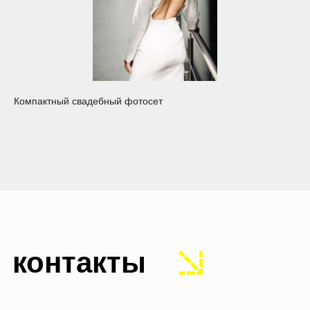
nikita konubrikov
Компактный свадебный фотосет
Цены
Коллаборации
Портфолио
Обо мне
Блог
Политика
Сайт создан
конфиденциальности
Оферта
Лутошкиной Ольгой
© 2018-2026
KONUBRIKOV
Материалы и цены представленные на сайте
не являются публичной офертой. Любое использование
либо копирование материалов или подборки материалов
сайта, элементов дизайна и оформления допускается
лишь с разрешения правообладателя и только
со ссылкой на источник: www.konubrikov.ruФотограф: ИП
КОНУБРИКОВ НИКИТА ВАСИЛЬЕВИЧ ИНН:
781697516015 Тел. +79523847473 E-mail: