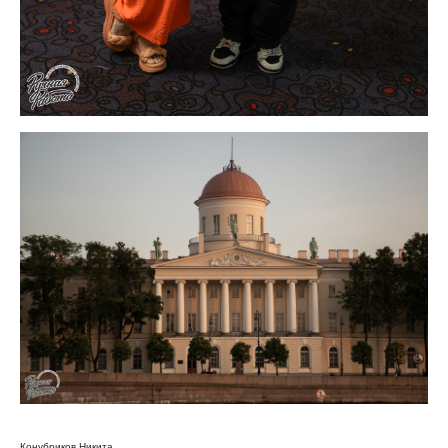
контакты
+7 952 384 74 73
konubrikoff@yandex.ru
Конубриков Никита