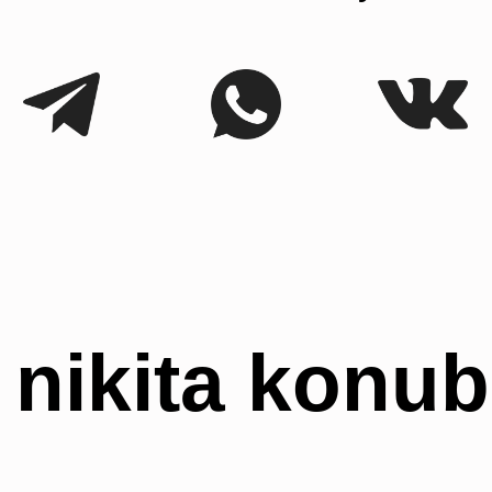
Цены
Коллаборации
Портфолио
Обо мне
Блог
Политика
Сайт создан
конфиденциальности
Оферта
Лутошкиной Ольгой
© 2018-2026
KONUBRIKOV
Материалы и цены представленные на сайте
не являются публичной офертой. Любое использование
либо копирование материалов или подборки материалов
сайта, элементов дизайна и оформления допускается
лишь с разрешения правообладателя и только
со ссылкой на источник: www.konubrikov.ruФотограф: ИП
КОНУБРИКОВ НИКИТА ВАСИЛЬЕВИЧ ИНН:
781697516015 Тел. +79523847473 E-mail:
konubrikoff@yandex.ru