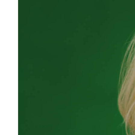
nikita konubrikov
Цены
Коллаборации
Портфолио
Обо мне
Блог
Политика
Сайт создан
конфиденциальности
Оферта
Лутошкиной Ольгой
© 2018-2026
KONUBRIKOV
Материалы и цены представленные на сайте
не являются публичной офертой. Любое использование
либо копирование материалов или подборки материалов