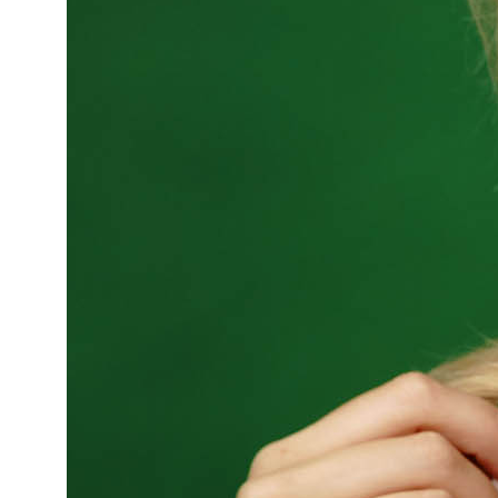
сайта, элементов дизайна и оформления допускается
лишь с разрешения правообладателя и только
со ссылкой на источник: www.konubrikov.ruФотограф: ИП
КОНУБРИКОВ НИКИТА ВАСИЛЬЕВИЧ ИНН:
781697516015 Тел. +79523847473 E-mail:
konubrikoff@yandex.ru