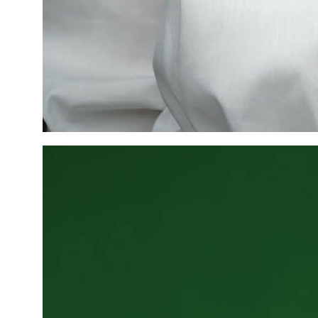
контакты
+7 952 384 74 73
konubrikoff@yandex.ru