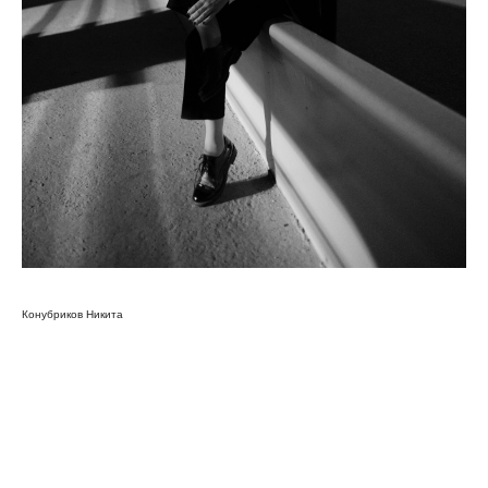
nikita konubrikov
Конубриков Никита
Цены
Коллаборации
Портфолио
Обо мне
Блог
Политика
Сайт создан
конфиденциальности
Оферта
Лутошкиной Ольгой
© 2018-2026
KONUBRIKOV
Материалы и цены представленные на сайте
не являются публичной офертой. Любое использование
либо копирование материалов или подборки материалов