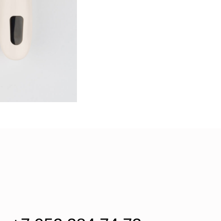
2 384 74 73
rikoff@yandex.ru