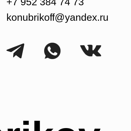
ikov
Сайт создан
Лутошкиной Ольгой
рки материалов сайта, элементов дизайна
УБРИКОВ НИКИТА ВАСИЛЬЕВИЧ ИНН: 781697516015