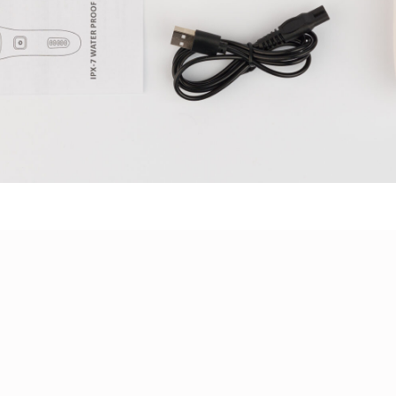
+7 95
konub