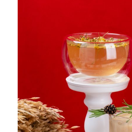
Цены
Коллаборации
Портфолио
Обо мне
Блог
Политика
Сайт создан
конфиденциальности
Оферта
Лутошкиной Ольгой
© 2018-2026
KONUBRIKOV
Материалы и цены представленные на сайте
не являются публичной офертой. Любое использование
либо копирование материалов или подборки материалов
сайта, элементов дизайна и оформления допускается
лишь с разрешения правообладателя и только
со ссылкой на источник: www.konubrikov.ruФотограф: ИП
КОНУБРИКОВ НИКИТА ВАСИЛЬЕВИЧ ИНН:
781697516015 Тел. +79523847473 E-mail:
konubrikoff@yandex.ru