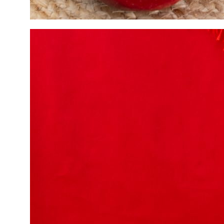
+7 952 384 74 73
konubrikoff@yandex.ru
nikita konubrikov