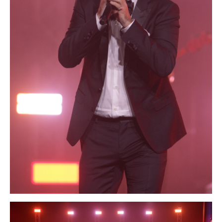
+7 952 384 74 73
konubrikoff@yandex.ru
nikita
konubrikov