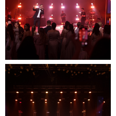
Цены
Коллаборации
Портфолио
Обо мне
Блог
Политика
Сайт создан
конфиденциальности
Оферта
Лутошкиной Ольгой
© 2018-2026
KONUBRIKOV
Материалы и цены представленные на сайте
не являются публичной офертой. Любое использование
либо копирование материалов или подборки материалов
сайта, элементов дизайна и оформления допускается
лишь с разрешения правообладателя и только
со ссылкой на источник: www.konubrikov.ruФотограф: ИП
КОНУБРИКОВ НИКИТА ВАСИЛЬЕВИЧ ИНН:
781697516015 Тел. +79523847473 E-mail:
konubrikoff@yandex.ru