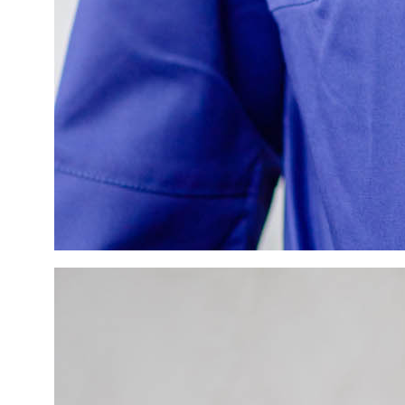
Цены
Коллаборации
Портфолио
Обо мне
Блог
Политика
Сайт создан
конфиденциальности
Оферта
Лутошкиной Ольгой
© 2018-2026
KONUBRIKOV
Материалы и цены представленные на сайте
не являются публичной офертой. Любое использование
либо копирование материалов или подборки материалов
сайта, элементов дизайна и оформления допускается
лишь с разрешения правообладателя и только
со ссылкой на источник: www.konubrikov.ruФотограф: ИП
КОНУБРИКОВ НИКИТА ВАСИЛЬЕВИЧ ИНН:
781697516015 Тел. +79523847473 E-mail:
konubrikoff@yandex.ru