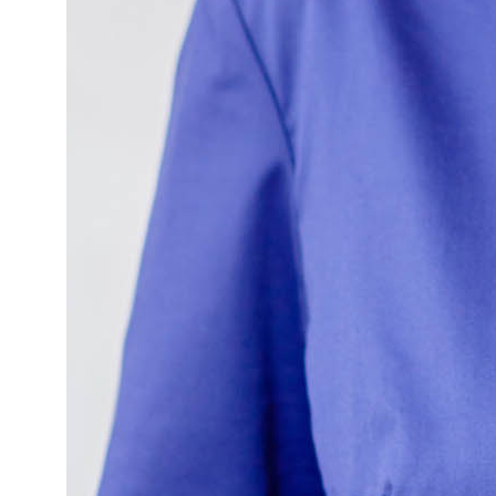
контакты
+7 952 384 74 73
konubrikoff@yandex.ru
nikita
konubrikov