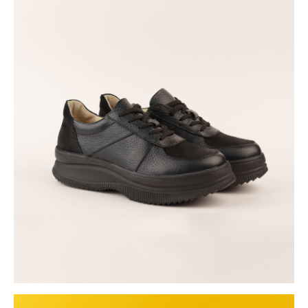
контакты
+7 952 384 74 73
konubrikoff@yandex.ru
nikita konubrikov