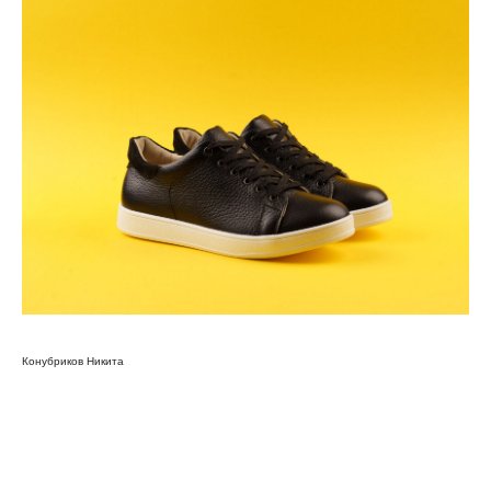
Цены
Коллаборации
Портфолио
Обо мне
Блог
Политика
Сайт создан
конфиденциальности
Оферта
Лутошкиной Ольгой
© 2018-2026
KONUBRIKOV
Материалы и цены представленные на сайте
не являются публичной офертой. Любое использование
либо копирование материалов или подборки материалов
сайта, элементов дизайна и оформления допускается
лишь с разрешения правообладателя и только
со ссылкой на источник: www.konubrikov.ruФотограф: ИП
КОНУБРИКОВ НИКИТА ВАСИЛЬЕВИЧ ИНН:
781697516015 Тел. +79523847473 E-mail:
konubrikoff@yandex.ru
Конубриков Никита