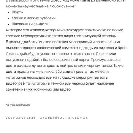
В зависимости от съемки дресс код может быть различным, но есть
моменты неуместные на любой съемке:
Шорты
Майки и легкие футболки
Шлепанцы и сандали
Фотограф это человек, который контактирует практически со всеми
гостями мероприятия и является лицом организующей стороны.
В целом, для большинства светских
мероприятий
и протокольных
съемок подходит классический комплект одежды из пиджака и брюк.
Для свадьбы будет уместен костюм в стиле casual. Для съемки
выпускных подойдет более современный наряд. Преимущество в
цвете одежды лучше отдавать нейтральным и черным тонам. Такие
цвета практичны — на них слабо видна грязь, а так же если
фотографов несколько или на площадке мероприятия есть
видеограф, то фотограф в темном или черном будет наименее
заметен на чужих снимках или видео.
Конубриков Никита
2021-03-21 23:28
ОСОБЕННОСТИ СЪЕМОК