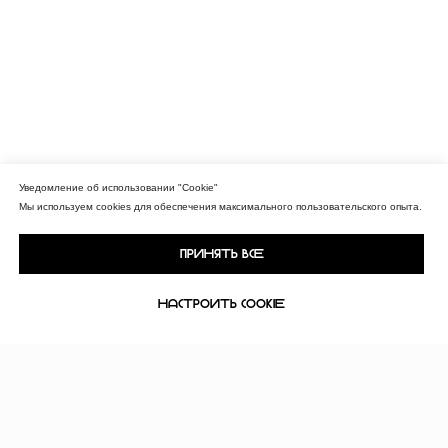
nikita
konubrikov
Цены
Коллаборации
Портфолио
Уведомление об использовании "Cookie"
Обо мне
Блог
Мы используем cookies для обеспечения максимального пользовательского опыта.
Политика
Сайт создан
конфиденциальности
Оферта
Лутошкиной Ольгой
Принять все
© 2018-2026 KONUBRIKOV
Материалы и цены представленные на сайте не являются
Настроить Cookie
публичной офертой. Любое использование либо копирование
материалов или подборки материалов сайта, элементов
дизайна и оформления допускается лишь с разрешения
правообладателя и только со ссылкой на источник:
www.konubrikov.ruФотограф: ИП КОНУБРИКОВ НИКИТА ВАСИЛЬЕВИЧ
ИНН: 781697516015 Тел. +79523847473 E-mail: konubrikoff@yandex.ru